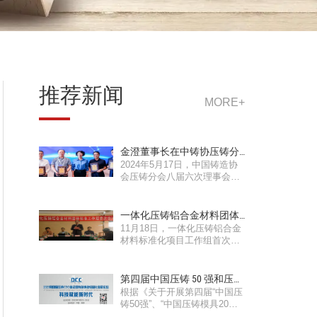
推荐新闻
MORE+
金澄董事长在中铸协压铸分
2024年5月17日，中国铸造协
会八届六次理事会议当选为
会压铸分会八届六次理事会议
轮值理事长
暨换届会议在安徽省...
一体化压铸铝合金材料团体
11月18日，一体化压铸铝合金
标准首次会议召开
材料标准化项目工作组首次会
议在苏州金澄召开。会...
第四届中国压铸 50 强和压铸
根据《关于开展第四届“中国压
模具 20 强企业评选结果公告
铸50强”、“中国压铸模具20
强”等荣誉称号评选...