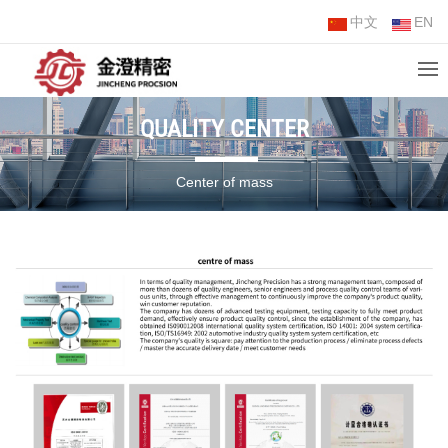
中文
EN
QUALITY CENTER
Center of mass